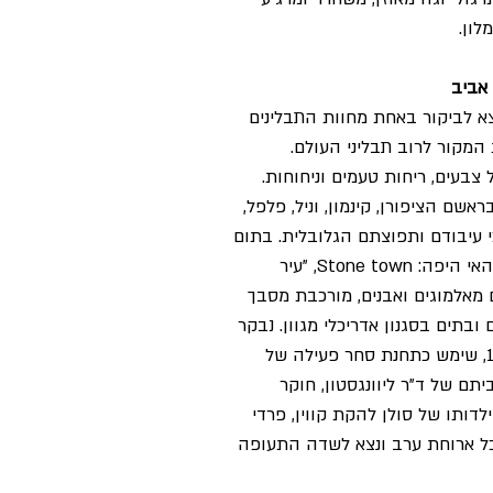
לון.
א לביקור באחת מחוות התבלינים
 המקור לרוב תבליני העולם.
 צבעים, ריחות טעמים וניחוחות.
אשם הציפורן, קינמון, וניל, פלפל,
כי עיבודם ותפוצתם הגלובלית. בתום
הביקור במקום, נצא להכיר את בירת האי היפה: Stone town, "עיר
 מאלמוגים ואבנים, מורכבת מסבך
ובתים בסגנון אדריכלי מגוון. נבקר
בשוק העבדים, שעד סוף המאה ה-19, שימש כתחנת סחר פעילה של
תם של ד"ר ליוונגסטון, חוקר
ותו של סולן להקת קווין, פרדי
אכל ארוחת ערב ונצא לשדה התעופה