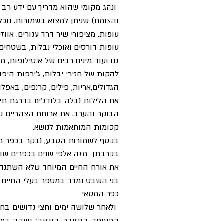
ונהג מקומי שהוא מדריך עם ידע רב 
והצומח) שניתן למצוא בשמורות. נוכל
עופות, מציפורי שיר דרך עגורים, אווזי
עופות דורסים ואוכלי נבלות, בשטחי
גנו ועוד מינים רבים של אנטילופות, 
להקות של חזירי יבלות, ג'ירפות היפ
הגדולים,אריות, פילים, קרנפים, באפלו 
את הלילות נבלה בלודג'ים בדרגת תי
הבוקר והערב. את ארוחת הצהריים נ
קסומות המותאמות לנושא.
בנוסף לשמורות הטבע, נבקר בכפר מ
בקרבתן מזה אלפי שנים בכפרים שוני
את אורח החיים המיוחד שלא השתנה 
בני השבט נמדד במספר בעלי החיים 
כפר המסאי
ולאחר שלושה ימים וחצי גדושים בחו