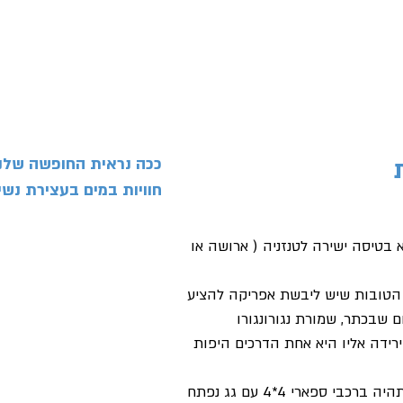
יג בחו"ל
קורסים וסדנאות
קורסים לילדים ונוער
אוד
ככה נראית החופשה שלנו ב
חוויות במים בעצירת נשי
 בטיסה ישירה לטנזניה ( ארושה או
הטובות שיש ליבשת אפריקה להציע
ם שבכתר, שמורת נגורונגורו
רידה אליו היא אחת הדרכים היפות
 ספארי 4*4 עם גג נפתח