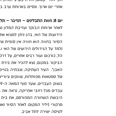
אחרי יום ארוך. ונסיים בארוחת ערב במ
יום 8: חוות התבלינים – זנזיבר – תל אביב
לאחר ארוחת הבוקר ועזיבת המלון נצ
הידועות של האי, בהן ניתן למצוא את
הסיור בחווה הוא חוויה אין סופית של
נלמד על הגידולים הידועים של האי ובר
הל, כורכום ועוד רבים אחרים, על דר
האבן". העיר העתיקה, שבתיה בנויים
של סמטאות מפותלות, שווקים ציוריים 
עבדים מכל רחבי אפריקה, נראה את בי
היבשת השחורה המפורסם, את בית ילד
מרקורי (יליד המקום. לאחר הסיור נ
לטיסה ישירה לתל אביב.