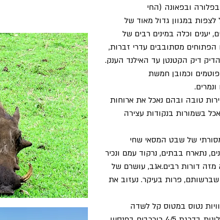
בפלורה ובפאונה (החי
 לצפות במגוון גדול מאוד של
ם, יענים וכלה במינים רבים של
ם הפתוחים מסתובבים עדרי זברות,
מהדיק דיק הקטנטן עד האילנד הענק.
ופוטמים וכמובן חמשת
ונמרים.
ירות טובה ובהם נאכל את ארוחות
אכל בשמורות בנקודות עצירה
סורתי של שבט המסאי שחי
ם, נתארח בבתים, נרקוד עמם ונכיר
מזה דורות רבים.אגב, עושרם של
שברשותם, פרות בעיקר. נעזוב את
ויות נטוס במטוס קל לשדה
התעופה בזנזיבר. בזנזיבר נשהה במלונות בדרגת 4/5 כוככבים בפנסיון