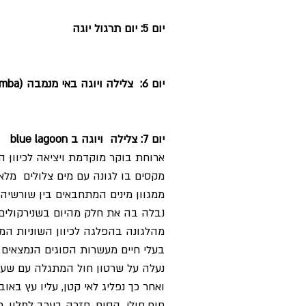
יום 5: יום תרגול יוגה
יום 6: צלילה ויוגה באי מנמבה (mnemba)
יום 7: צלילה ויוגה ב blue lagoon
ארוחת בוקר מוקדמת ויציאה לכיוון ה
מקסים בו לגונה עם מים צלולים מלאה
ממגוון מינים המתחבאים בין שורשיהם
נבלה בה את חלק מהיום בשנירקולים, 
מהלגונה בהפלגה לכיוון השוניות המר
בעלי חיים מעשרות הסוגים הנמצאים 
נעלה על שרטון חול המתגלה עם שעת
ואחר כך נפליג לאי קטן, עליו עץ באו
חוף חולי קסום, חזרה בערב למלון. תר