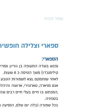
עמוד הבית
חופשות בחו"ל
די
ספארי וצלילה חופשית
הספארי:
נפגש בשדה התעופה בן גוריון ונמריא
קילימנג'רו) משך הטיסה כ 6 שעות.
לאחר שנתמקם ,נצא לשמורות הטבע 
אגם מניארה, טארנגירי, ארושה והיהלו
,המכתש בו חיים בעלי חיים רבים שהי
בטנזניה.
בכל שמורה נבלה יום שלם, הנסיעה תהיה ברכבי