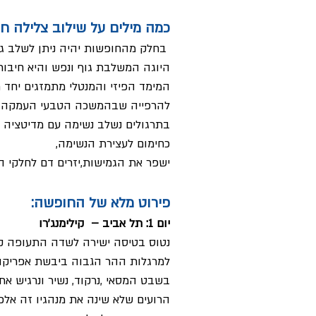
כמה מילים על שילוב צלילה חו
בחלק מהחופשות יהיה ניתן לשלב גם 
היוגה המשלבת גוף ונפש והיא חיבור
המימד הפיזי והמנטלי מתמזגים יחד ת
להרפייה שבהמשכה הטבעי העמקה ב
בתרגולים נשלב נשימה עם מדיטציה 
כחימום לעצירת הנשימה,
ישפר את הגמישות,יזרים דם לחלקי ה
פירוט מלא של החופשה:
יום 1: תל אביב – קילימנג'רו
נטוס בטיסה ישירה לשדה התעופה קיל
למרגלות ההר הגבוה ביבשת אפריקה.
בשבט המסאי ,נרקוד, נשיר ונרגיש 
הרועים שלא שינה את מנהגיו זה אלפי 