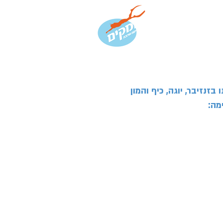
ות
צור קשר
זנזיבר, יוגה, כיף והמון
מה: