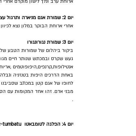
ארוחת ערב ונלך לישון מוקדם אחרי ה
יום 2: שמורת אגם מניארה ותרגול עצירת נשימה בבריכה
אחרי ארוחת הבוקר במלון נצא לכיוון
יום 3: שמורת נגורונגורו
ביקור ביהלום של שמורות הטבע של 
געש שקרס ובמכתש שנותר חיים מגוו
אנטילופות,קרנפים,היפופוטמים ,אריות
באחת הדרכים היפות בטנזניה ונבלה ב
לחופו של אגם קטן במכתב שסביבנו ח
מבני אדם. זהו אחד המקומות עם הסי
.
יום 4: הפלגה לטומבאטו tumbatu-אי המכשפים