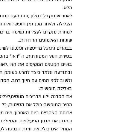
מלא.
לאחר שנתקבל במלון ,ננוח מעט ונתח
הצלילה ולאחר מכן זמן חופשי וארוחת
למחרת נתקדם לעצירות נשימה בריכת
שוניות האלמוגים הרדודות..
בבקרים נתרגל מדיטציה ונתכונן לשיע
בסירת העץ המסורתית, ה "דאו" בהפלג
באיים הקטנים המקיפים את האי .לאור
ובתודעה ונלמד כיצד להרע בעומק הי
ולשוב לפני המים עם חיוך רחב. הסדנ
בצלילה חופשית.
את הסדנה ילוו מדריכים מנוסים,לצל
מחיר החופשה כולל את הטיסות, כל 
ארוחת הצהריים ביום האחרון, מים מינ
וכמובן את מגוון הפעילויות והטיולים
המחיר אינו כולל את וויזת הכניסה לט