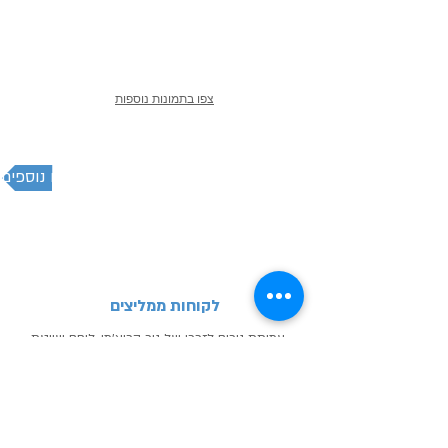
צפו בתמונות נוספות
תכנן אירוע בהתאמה אישית - צרו קשר לפרטים נוספים
לקוחות ממליצים
עמותת נירים לזכרו של ניר קריצ'מן, לוחם שייטת
13 הינה עמותה שרואה בשטח, מסעות
ההישרדות ואתגרים מורכבים דרך לישום תהליך
חינוכי חברתי ערכי.
הסדנאות עם אביב אשד, לוחם שייטת אשר הכיר