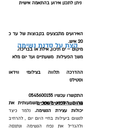
ניתן לתכנן אירוע בהתאמה אישית
האירועים מתבצעים בקבוצות של עד כ
20 איש.
קצת על סדנת נשימה
מיקום – ים תיכון, אילת או בבריכה.
משך הפעילות משעתיים ועד יום מלא
ההדרכה תלווה בצילומי ווידאו
וסטילס
התקשרו עכשיו
0545600155
מהות הסדנא לשפר משמעותית את
צרו קשר לפרטים נוספים
יכולות עצירת הנשימה.
נלמד כיצד
לנשום ביעילות בחיי היום יום , להרחיב
ולהגדיל את נפח הנשימה ונתנסה