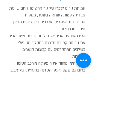
עמותת נירים לזכרו של ניר קריצ'מן, לוחם שייטת
13 הינה עמותה שרואה בשטח, מסעות
ההישרדות ואתגרים מורכבים דרך לישום תהליך
חינוכי חברתי ערכי.
הסדנאות עם אביב אשד, לוחם שייטת אשר הכיר
את ניר הם קפיצת מדרגה בתהליך הטיפולי
בשלבים המתקדמים עם קבוצות הנערים
והנערות.
התווך הימי מהווה איזור פעולה מורכב הטומן
בחובו גם שקט ורוגע. הסדנה בהנחייתו של אביב
מצליחה להביא את הנערים למצב בו הם
מצליחים לזהות את השקט העצום שקיים בתוך
הים הגדול והאימתני...
עם הכוונה נכונה, מודל לחיקוי ראוי ויכולת עיבוד
ותיווך לחיים האמיתיים, הסדנה הופכת לקסם
אמיתי
שלומי אבני-מנכ"ל עמותת נירים
4/4/15